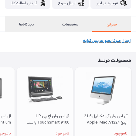
موجود در انبار
ارسال سریع
گارانتی اصالت کالا
معرفی
مشخصات
دیدگاه‌ها
ارسال صرفا بصورت پس کرایه
محصولات مرتبط
آل این وان آی مک اپل 21.5
آل این وان اچ پی HP
اینچ Apple iMac A1224
TouchSmart 9100 با ست
entium
پشت نقره ای
موس و کیبرد
ناموجود
ناموجود
ناموجو