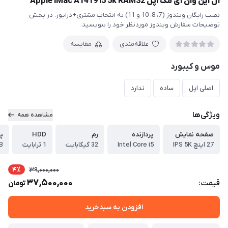
آل این وان آی مک اپل Apple iMac A1419 i5 5k RAM32
نصب رایگان ویندوز (7، 8، 10 و 11) به انتخاب مشتری+درایور. در بخش
توضیحات سفارش ویندوز موردنظر خود را بنویسید.
علاقه‌مندی
مقایسه
موس و کیبورد
اصلی اپل
ساده
ندارد
ویژگی‌ها
مشاهده همه
صفحه نمایش
پردازنده
رم
HDD
پر
27 اینچ IPS 5K
Intel Core i5
32 گیگابایت
1 ترابایت
GB
4٪
39,000,000
37,500,000
قیمت:
تومان
افزودن به سبدخرید