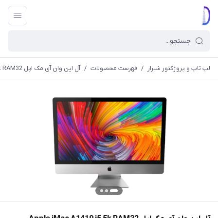
لپ تاپ و پروژکتور شیراز
/
فهرست محصولات
/
آل این وان آی مک اپل Apple iMac A1419 i5 5k RAM32