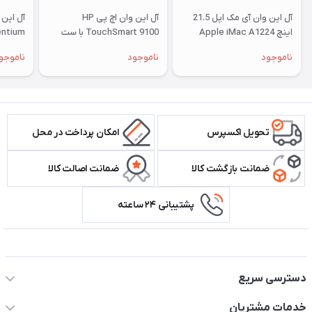
آل این وان آی مک اپل 21.5
آل این وان اچ پی HP
اینچ Apple iMac A1224
TouchSmart 9100 با ست
entium
پشت نقره ای
موس و کیبرد
ناموجود
ناموجود
ناموجو
تحویل اکسپرس
امکان پرداخت در محل
ضمانت بازگشت کالا
ضمانت اصالت کالا
پشتیبانی ۲۴ ساعته
اطلاعات تماس سیستم شیراز
دسترسی سریع
حساب کاربری
خدمات مشتریان