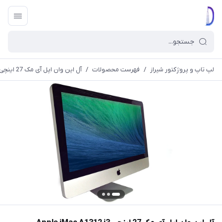
لپ تاپ و پروژکتور شیراز
/
فهرست محصولات
/
آل این وان اپل آی مک 27 اینچی Apple iMac A1312 i3