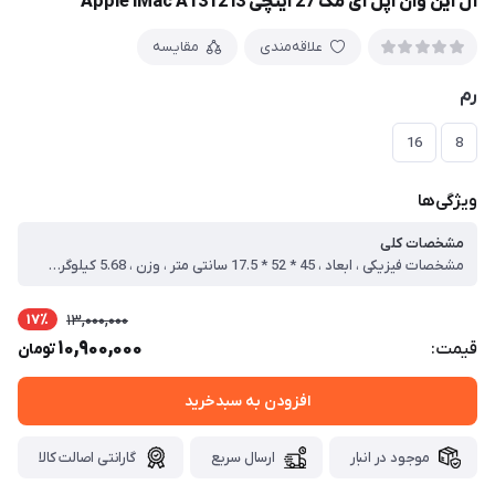
آل این وان اپل آی مک 27 اینچی Apple iMac A1312 i3
علاقه‌مندی
مقایسه
رم
16
8
ویژگی‌ها
مشخصات کلی
مشخصات فیزیکی ، ابعاد ، 45 * 52 * 17.5 سانتی متر ، وزن ، 5.68 کیلوگرم ، پردازنده ی مرکزی ، .سازنده ی پردازنده ، Intel ، سری پردازنده ، Core i3 ، نوع حافظه ی RAM ، DDR3 ، حافظه ی داخلی. ، نوع حافظه ی داخلی ، HDD ، پردازنده ی گرافیکی. ، سازنده پردازنده گرافیکی ، Intel ، صفحه نمایش ، اندازه ی صفحه نمایش ، 27 اینج ، نوع صفحه نمايش ، LED-backlit display with IPS technology ، صفحه نمایش مات ، امکانات. ، مشخصات اسپیکر ، بلندگوهای داخلی استریو ، امکانات.کیبورد با نور پس زمینه ، ندارد ، امکانات.حسگر اثر انگشت ، ندارد ، امکانات.شبکه بی سیم Wi-Fi ، دارد ، توضیحات شبکه بی سیم Wi-Fi ، 802.11ac, 802.11b/g/n ، امکانات.پورت شبکه ی ethernet ، ندارد ، امکانات.پورت VGA ، ندارد ، امکانات.پورت HDMI ، ندارد ، امکانات.تعداد پورت USB 3.0 و بالاتر ، یک عدد ، امکانات.پورت USB Type_C ، ندارد ، امکانات.پورت Serial ، ندارد ، امکانات.بلوتوث ، دارد ، امکانات.پورت Thunderbolt ، دارد ، کاربری مالتی‌مدیا , باریک و سبک ، سایر مشخصات. ، سیستم عامل ، Apple Mac OS or Windows
17٪
13,000,000
10,900,000
قیمت:
تومان
افزودن به سبدخرید
موجود در انبار
ارسال سریع
گارانتی اصالت کالا