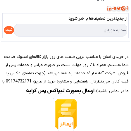
مجله فروشگاه
قوانین و مقررات
لیست محصولات
از جدید‌ترین تخفیف‌ها با‌ خبر شوید
حریم خصوصی
درباره ما
راهنما
ثبت
تماس با ما
مختصری درباره فروشگاه سیستم شیراز
در خریدی آسان با مناسب ترین قیمت های روز بازار کالاهای استوک خدمت
شما هستیم. همراه با 7 روز مهلت تست در صورت خرابی و خدمات پس از
فروش، شرکت آماده ارائه خدمات به شما می‌باشد (جهت تماشای عکس یا
فیلم کالای موردنظرتان، راهنمایی و مشاوره خرید از طریق 09174732171 با
ارسال بصورت تیپاکس پس کرایه
ما در تماس باشید).