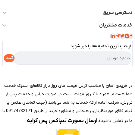
دسترسی سریع
حساب کاربری
خدمات مشتریان
مجله فروشگاه
قوانین و مقررات
لیست محصولات
از جدید‌ترین تخفیف‌ها با‌ خبر شوید
حریم خصوصی
درباره ما
راهنما
ثبت
تماس با ما
مختصری درباره فروشگاه سیستم شیراز
در خریدی آسان با مناسب ترین قیمت های روز بازار کالاهای استوک خدمت
شما هستیم. همراه با 7 روز مهلت تست در صورت خرابی و خدمات پس از
فروش، شرکت آماده ارائه خدمات به شما می‌باشد (جهت تماشای عکس یا
فیلم کالای موردنظرتان، راهنمایی و مشاوره خرید از طریق 09174732171 با
ارسال بصورت تیپاکس پس کرایه
ما در تماس باشید).