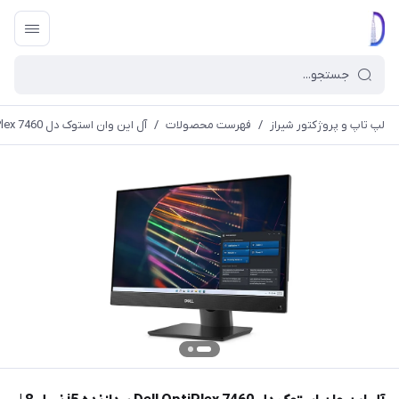
لپ تاپ و پروژکتور شیراز
/
فهرست محصولات
/
آل این وان استوک دل Dell OptiPlex 7460 پردازنده i5 نسل 8 | حافظه SSD 256 | رم 8 گیگ تاچ فول اچ دی