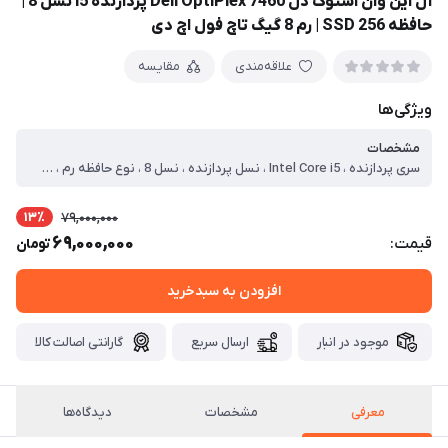
آل این وان استوک دل Dell OptiPlex 7460 پردازنده i5 نسل 8 |
حافظه SSD 256 | رم 8 گیگ تاچ فول اچ دی
علاقه‌مندی
مقایسه
ویژگی‌ها
مشخصات
سری پردازنده ، Intel Core i5 ، نسل پردازنده ، نسل 8 ، نوع حافظه رم ، DDR4 ، ظرفیت حافظه رم ، 8 گیگابایت ، ظرفیت حافظه داخلی ، 256 گیگابایت ، نوع حافظه داخلی ، SSD M.2 ، مدل پردازنده گرافیکی ، UHD Graphics 630 ، سازنده پردازنده گرافیکی ، Intel ، اندازه صفحه ، 24 اینچ ، نوع صفحه نمایش ، IPS، LED ، دقت صفحه نمایش ، (1080 × 1920 پیکسل) Full HD ، صفحه نمایش مات ، ✔️ ، صفحه نمایش لمسی ، ❌ ، وبکم ، ✔️ ، درایو نوری ، ✔️ ، بلوتوث ، ✔️ ، شبکه بی سیم Wi-Fi ، ✔️ ، پورت شبکه Ethernet ، ✔️ ، پورت VGA ، ❌ ، پورت HDMI ، ✔️ ، پورت Display ، ✔️ ، پورت USB 2.0 ، ✔️ ، پورت USB 3.0 ، ✔️
13٪
79,000,000
69,000,000
قیمت:
تومان
افزودن به سبدخرید
موجود در انبار
ارسال سریع
گارانتی اصالت کالا
معرفی
مشخصات
دیدگاه‌ها