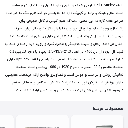
Dell OptiPlex 7460 طراحی شیک و مدرنی دارد که برای هر فضای کاری مناسب
است. نمای باریک و پایه‌ای کوچک دارد که به راحتی در فضاهای تنگ جا می‌شود.
طراحی همه کاره به این معنی است که هیچ کیس یا کابل حجیمی برای
راه‌اندازی وجود ندارد و این آل این وان‌ها را را به گزینه‌ای عالی برای صرفه
جویی در فضا تبدیل می‌کند.این رایانه همچنین دارای پایه‌ای است که به شما
امکان می‌دهد ارتفاع و شیب نمایشگر را تنظیم کنید و زاویه دید راحت را انتخاب
کنید. آل این وان دل 7460 در ابعاد 21.3×13.5×2.5 اینچ و با وزن تقریبی 6.2
کیلوگرم روانه بازار شده است. نمایشگر لمسی و غیرلمسیOptiPlex 7460 دارای
صفحه نمایش 23.8 اینچی با وضوح 1920 در 1080 پیکسل است. صفحه
نمایش روشن و پر جنب و جوش است و تصاویری واضح ارائه می‌دهد. همچنین
دارای روکش ضد تابش نور است که باعث کاهش انعکاس و خستگی چشم
می‌‌شود.همچنین این مدل در 2 نسخه لمسی و غیرلمسی ارائه شده است.
محصولات مرتبط