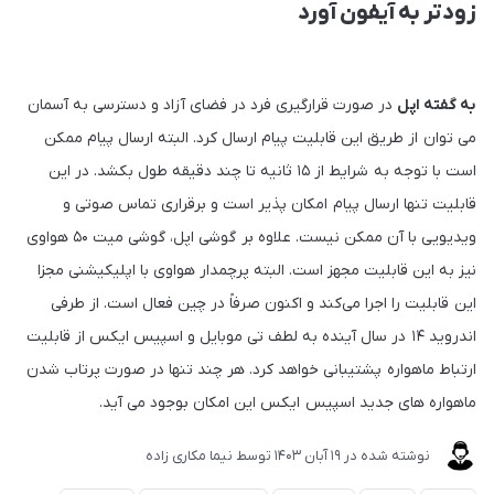
زودتر به آیفون آورد
به گفته اپل
در صورت قرارگیری فرد در فضای آزاد و دسترسی به آسمان
می توان از طریق این قابلیت پیام ارسال کرد. البته ارسال پیام ممکن
است با توجه به شرایط از ۱۵ ثانیه تا چند دقیقه طول بکشد. در این
قابلیت تنها ارسال پیام امکان پذیر است و برقراری تماس صوتی و
ویدیویی با آن ممکن نیست. علاوه بر گوشی اپل، گوشی میت ۵۰ هواوی
نیز به این قابلیت مجهز است. البته پرچمدار هواوی با اپلیکیشنی مجزا
این قابلیت را اجرا می‌کند و اکنون صرفاً در چین فعال است. از طرفی
اندروید ۱۴ در سال آینده به لطف تی موبایل و اسپیس ایکس از قابلیت
ارتباط ماهواره پشتیبانی خواهد کرد. هر چند تنها در صورت پرتاب شدن
ماهواره های جدید اسپیس ایکس این امکان بوجود می آید.
نوشته شده در
19 آبان 1403
توسط
نیما مکاری زاده