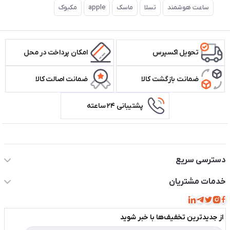
ساعت هوشمند
تسلا
ماسک
apple
مکبوک
تحویل اکسپرس
امکان پرداخت در محل
ضمانت بازگشت کالا
ضمانت اصالت کالا
پشتیبانی ۲۴ ساعته
اطلاعات تماس سیستم شیراز
دسترسی سریع
حساب کاربری
خدمات مشتریان
مجله فروشگاه
قوانین و مقررات
لیست محصولات
از جدید‌ترین تخفیف‌ها با‌ خبر شوید
حریم خصوصی