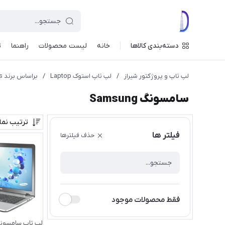
دسته‌بندی کالاها
خانه
لیست محصولات
راهنما
ت
لپ تاپ و پروژکتور شیراز
/
لپ تاپ استوک Laptop
/
براساس برند Laptop Brands
سامسونگ Samsung
ترتیب نم
فیلتر ها
حذف فیلترها
فقط محصولات موجود