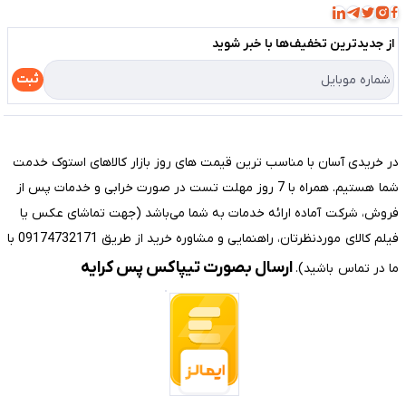
مجله فروشگاه
قوانین و مقررات
لیست محصولات
از جدید‌ترین تخفیف‌ها با‌ خبر شوید
حریم خصوصی
درباره ما
راهنما
ثبت
تماس با ما
مختصری درباره فروشگاه سیستم شیراز
در خریدی آسان با مناسب ترین قیمت های روز بازار کالاهای استوک خدمت
شما هستیم. همراه با 7 روز مهلت تست در صورت خرابی و خدمات پس از
فروش، شرکت آماده ارائه خدمات به شما می‌باشد (جهت تماشای عکس یا
فیلم کالای موردنظرتان، راهنمایی و مشاوره خرید از طریق 09174732171 با
ارسال بصورت تیپاکس پس کرایه
ما در تماس باشید).