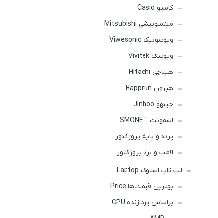
کاسیو Casio
میتسوبیشی Mitsubishi
ویوسونیک Viwesonic
ویویتک Vivitek
هیتاچی Hitachi
هپرون Happrun
جینهو Jinhoo
اسمونت SMONET
پرده و پایه پروژکتور
لامپ و برد پروژکتور
لپ تاپ استوک Laptop
بهترین قیمت‌ها Price
براساس پردازنده CPU