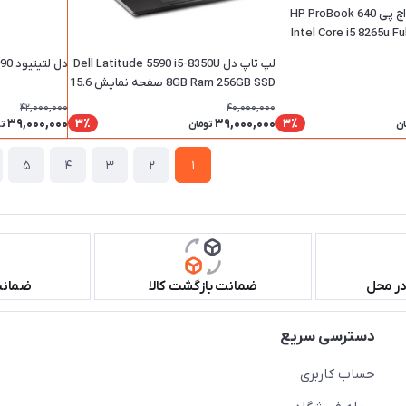
لپ تاپ 14 اینچ اچ پی HP ProBook 640
 8 | Intel Core i5 8265u FullHD
لپ تاپ دل Dell Latitude 5590 i5-8350U
دل لتیتیود Dell Latitude E5590
8GB Ram 256GB SSD صفحه نمایش 15.6
اینچ
42,000,000
40,000,000
39,000,000
39,000,000
3٪
3٪
ان
تومان
ت
5
4
3
2
1
در محل
ضمانت بازگشت کالا
ضمانت 
دسترسی سریع
حساب کاربری