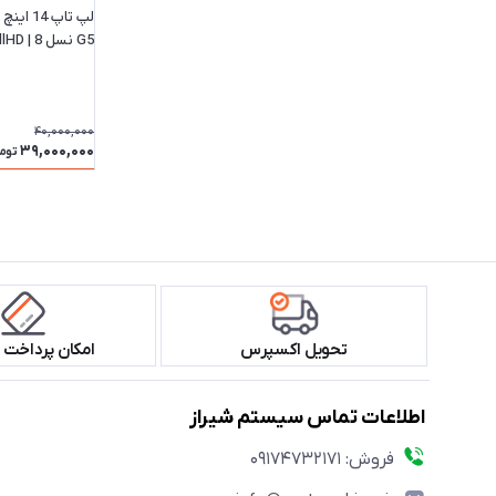
G5 نسل
IPS با حافظه رم 8 گیگ و حافظه SSD 512
40,000,000
39,000,000
توم
تحویل اکسپرس
امکان پرداخت 
اطلاعات تماس سیستم شیراز
فروش: 09174732171