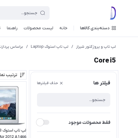
دسته‌بندی کالاها
خانه
لیست محصولات
راهنما
ت
لپ تاپ و پروژکتور شیراز
/
لپ تاپ استوک Laptop
/
براساس پردازنده 
Core i5
ترتیب نم
فیلتر ها
حذف فیلترها
فقط محصولات موجود