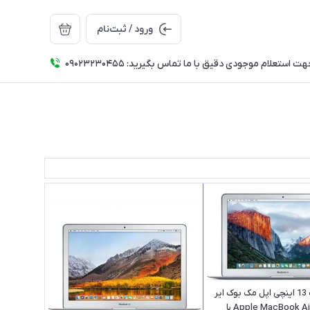
ورود / ثبت‌نام
ت استعلام موجودی دقیق با ما تماس بگیرید: 09023230455
لپ تاپ استوک 13 اینچی اپل مک بوک ایر
Apple MacBook Air 2014 A1466 با