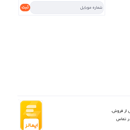
ثبت
 خرابی و خدمات پس از فروش،
یلم کالای موردنظرتان، راهنمایی و مشاوره خرید از طریق 09174732171 با ما در تماس