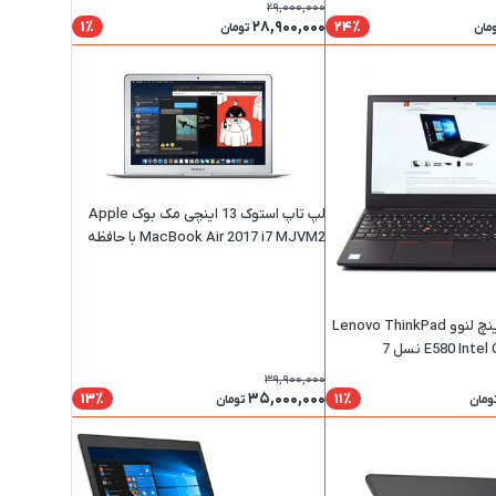
ظرفیت 128 گیگابایت با پردازنده i5 و رم 8
29,000,000
گیگابایت
28,900,000
1٪
24٪
مان
تومان
لپ تاپ استوک 13 اینچی مک بوک Apple
MacBook Air 2017 i7 MJVM2 با حافظه
Ram 8 گیگ و حافظه داخلی SSD 256 گیگ
لپ تاپ 15.6 اینچ لنوو Lenovo ThinkPad
E580 In نسل 7
39,900,000
35,000,000
13٪
11٪
ومان
تومان