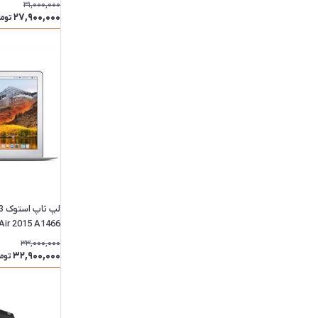
31,000,000
27,900,000
توما
33,000,000
گیگابایت
32,900,000
توم