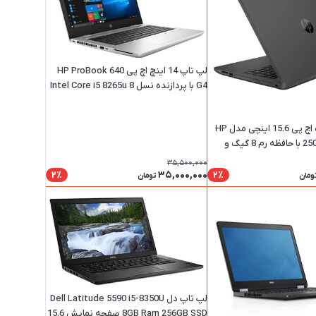
لپ تاپ 14 اینچ اچ پی HP ProBook 640
G4 با پردازنده نسل 8 Intel Core i5 8265u
و حافظه رم 8 گیگ و حافظه داخلی SSD
256
لپ تاپ استوک اچ پی 15.6 اینچی مدل HP
250 G6 i5-7200U با حافظه رم 8 گیگ و
2 گیگ SSD
35,500,000
35,000,000
2٪
2٪
ومان
تومان
لپ تاپ دل Dell Latitude 5590 i5-8350U
8GB Ram 256GB SSD صفحه نمایش 15.6