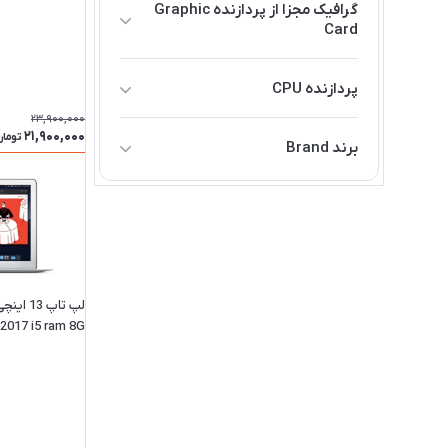
گرافیک مجزا از پردازنده Graphic
Card
گیگابایت
دارد
پردازنده CPU
23,900,000
Core i5
21,900,000
توما
برند Brand
اچ پی HP
لپ تاپ 
2017 i5 ram 8G