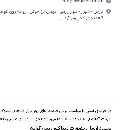
info@systemshiraz.ir
فارس - شیراز - بلوار زرهی , میدان باغ حوض , رو به روی کوچه
2 الف مرکز کامپیوتر آرمانی
مختصری درباره فروشگاه سیستم شیراز
ارسال بصورت تیپاکس پس کرایه
باشید).