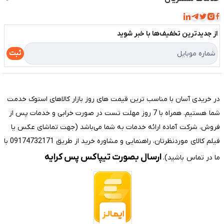
مجله فروشگاه
قوانین و مقررات
لیست محصولات
از جدید‌ترین تخفیف‌ها با‌ خبر شوید
حریم خصوصی
درباره ما
راهنما
ثبت
تماس با ما
مختصری درباره فروشگاه سیستم شیراز
در خریدی آسان با مناسب ترین قیمت های روز بازار کالاهای استوک خدمت
شما هستیم. همراه با 7 روز مهلت تست در صورت خرابی و خدمات پس از
فروش، شرکت آماده ارائه خدمات به شما می‌باشد (جهت تماشای عکس یا
فیلم کالای موردنظرتان، راهنمایی و مشاوره خرید از طریق 09174732171 با
ارسال بصورت تیپاکس پس کرایه
ما در تماس باشید).