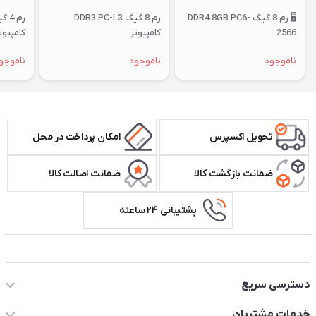
🖥️ رم 8 گیگ DDR4 8GB PC6-
رم 8 گیگ DDR3 PC-L3
2566
کامپیوتر
کامپیوت
ناموجود
ناموجود
ناموجو
تحویل اکسپرس
امکان پرداخت در محل
ضمانت بازگشت کالا
ضمانت اصالت کالا
پشتیبانی ۲۴ ساعته
اطلاعات تماس سیستم شیراز
دسترسی سریع
حساب کاربری
خدمات مشتریان