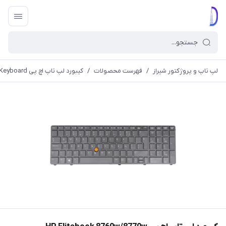
لپ تاپ و پروژکتور شیراز
/
فهرست محصولات
/
کیبورد لپ تاپ اچ پی HP Elitebook 8760w/8770w Keyboard