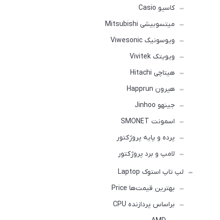
کاسیو Casio
میتسوبیشی Mitsubishi
ویوسونیک Viwesonic
ویویتک Vivitek
هیتاچی Hitachi
هپرون Happrun
جینهو Jinhoo
اسمونت SMONET
پرده و پایه پروژکتور
لامپ و برد پروژکتور
لپ تاپ استوک Laptop
بهترین قیمت‌ها Price
براساس پردازنده CPU