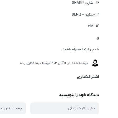
۱۲ –شارپ SHARP
۱۳- بنکیو – BENQ
۱۴- ۳M
و...
با دبی اینجا همراه باشید.
نوشته شده در
12 آبان 1403
توسط
نیما مکاری زاده
اشتراک‌گذاری
دیدگاه خود را بنویسید