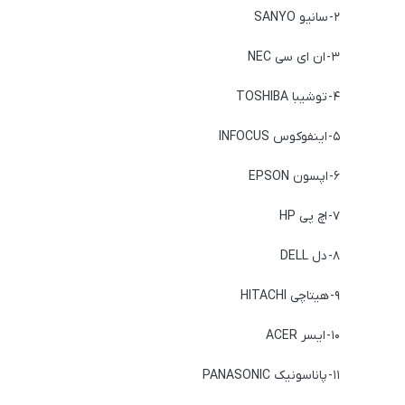
۲- سانیو SANYO
۳- ان ای سی NEC
۴- توشیبا TOSHIBA
۵- اینفوکوس INFOCUS
۶- اپسون EPSON
۷- اچ پی HP
۸- دل DELL
۹- هیتاچی HITACHI
۱۰- ایسر ACER
۱۱- پاناسونیک PANASONIC