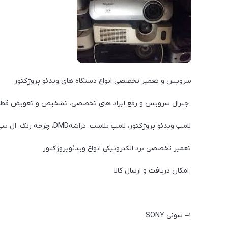
سرویس و تعمیر تخصصی انواع دستگاه های ویدئو پروژکتور
جنرال سرویس و رفع ایراد های تخصصی، تشخیص و تعویض قط
لامپ ویدئو پروژکتور، لامپ بلاست، تراشهDMD، چرخه رنگ، ال سی دی، منبع تغذیه، فن، MAIN BOARD
تعمیر تخصصی برد الکترونیکی انواع ویدئوپروژکتور
امکان دریافت و ارسال کالا
۱– سونی SONY