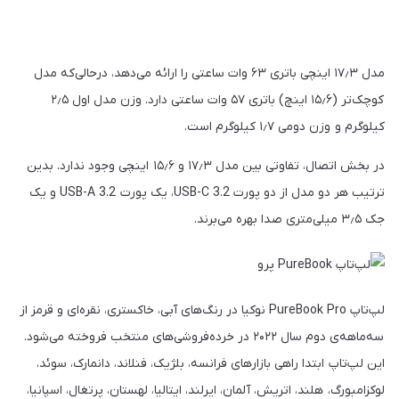
مدل ۱۷٫۳ اینچی باتری ۶۳ وات ساعتی را ارائه می‌دهد، درحالی‌که مدل
کوچک‌تر (۱۵٫۶ اینچ) باتری ۵۷ وات ساعتی دارد. وزن مدل اول ۲٫۵
کیلوگرم و وزن دومی ۱٫۷ کیلوگرم است.
در بخش اتصال، تفاوتی بین مدل ۱۷٫۳ و ۱۵٫۶ اینچی وجود ندارد. بدین
ترتیب هر دو مدل از دو پورت USB-C 3.2، یک پورت USB-A 3.2 و یک
جک ۳٫۵ میلی‌متری صدا بهره می‌برند.
لپ‌تاپ PureBook Pro نوکیا در رنگ‌های آبی، خاکستری، نقره‌ای و قرمز از
سه‌ماهه‌ی دوم سال ۲۰۲۲ در خرده‌فروشی‌های منتخب فروخته می‌شود.
این لپ‌تاپ ابتدا راهی بازارهای فرانسه، بلژیک، فنلاند، دانمارک، سوئد،
لوکزامبورگ، هلند، اتریش، آلمان، ایرلند، ایتالیا، لهستان، پرتغال، اسپانیا،