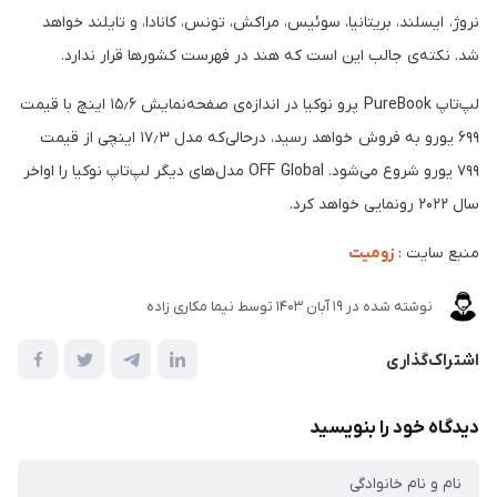
نروژ، ایسلند، بریتانیا، سوئیس، مراکش، تونس، کانادا، و تایلند خواهد
شد. نکته‌ی جالب این است که هند در فهرست کشورها قرار ندارد.
لپ‌تاپ PureBook پرو نوکیا در اندازه‌ی صفحه‌نمایش ۱۵٫۶ اینچ با قیمت
۶۹۹ یورو به فروش خواهد رسید، در‌حالی‌که مدل ۱۷٫۳ اینچی از قیمت
۷۹۹ یورو شروع می‌شود. OFF Global مدل‌های دیگر لپ‌تاپ نوکیا را اواخر
سال ۲۰۲۲ رونمایی خواهد کرد.
منبع سایت :
زومیت
نوشته شده در
19 آبان 1403
توسط
نیما مکاری زاده
اشتراک‌گذاری
دیدگاه خود را بنویسید