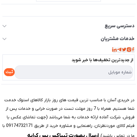
اطلاعات تماس سیستم شیراز
دسترسی سریع
حساب کاربری
خدمات مشتریان
مجله فروشگاه
قوانین و مقررات
لیست محصولات
از جدید‌ترین تخفیف‌ها با‌ خبر شوید
حریم خصوصی
درباره ما
راهنما
ثبت
تماس با ما
مختصری درباره فروشگاه سیستم شیراز
در خریدی آسان با مناسب ترین قیمت های روز بازار کالاهای استوک خدمت
شما هستیم. همراه با 7 روز مهلت تست در صورت خرابی و خدمات پس از
فروش، شرکت آماده ارائه خدمات به شما می‌باشد (جهت تماشای عکس یا
فیلم کالای موردنظرتان، راهنمایی و مشاوره خرید از طریق 09174732171 با
ارسال بصورت تیپاکس پس کرایه
ما در تماس باشید).