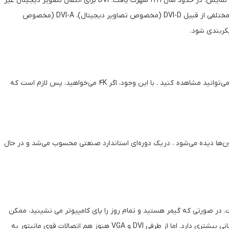
DVI (رابط تصویری دیجیتال) به عنوان یک فرمت اتصال استاندارد نمایش، در حدود سال ۱۹۹۹ شهرت یافت. DVI برای انتقال تصویر دیجیتال غیر
فشرده طراحی شده است و می تواند جهت پشتیبانی از حالت های مختلفی از قبیل DVI-D (مخصوص تصاویر دیجیتال)، DVI-A (مخصوص
شما اتصالات DVI را بر روی بعضی از ویدئو پروژکتورهای قدیمی‌تر می‌توانید مشاهده کنید . با این وجود، اگر ۴K می‌خواهید، پس لازم است که
ون‌ها دیده می‌شود ، در یک دوره‌ای استاندارد صنعتی محسوب می‌شد و در حال
به تلویزیون را دارید، HDMI خیلی عالی است. در صورتی که گیمر هستید و تمام روز را پای کامپیوتر می نشینید، ممکن
است، DisplayPort بهترین گزینه برای شما باشد و درنتیجه پشتیبانی بیشتری دارد. اما از طرفی DVI و VGA هنوز هم اتصالات قوی مانیتور به