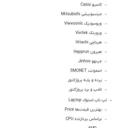
کاسیو Casio
میتسوبیشی Mitsubishi
ویوسونیک Viwesonic
ویویتک Vivitek
هیتاچی Hitachi
هپرون Happrun
جینهو Jinhoo
اسمونت SMONET
پرده و پایه پروژکتور
لامپ و برد پروژکتور
لپ تاپ استوک Laptop
بهترین قیمت‌ها Price
براساس پردازنده CPU