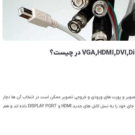
ل تصویر و پورت های ورودی و خروجی تصویر ممکن است در انتخاب آن ها دچار
مشکل شوید .در سال های اخیر نسل کابل های قدیمی DVI و VGA جای خود را به نسل کابل های جدید HDMI و DISPLAY PORT داده اند و هم