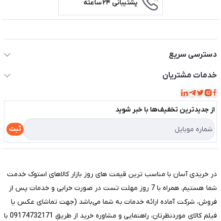
پشتیبانی ۲۴ ساعته
اطلاعات تماس سیستم شیراز
دسترسی سریع
حساب کاربری
خدمات مشتریان
مجله فروشگاه
قوانین و مقررات
لیست محصولات
از جدید‌ترین تخفیف‌ها با‌ خبر شوید
حریم خصوصی
درباره ما
راهنما
ثبت
تماس با ما
مختصری درباره فروشگاه سیستم شیراز
در خریدی آسان با مناسب ترین قیمت های روز بازار کالاهای استوک خدمت
شما هستیم. همراه با 7 روز مهلت تست در صورت خرابی و خدمات پس از
فروش، شرکت آماده ارائه خدمات به شما می‌باشد (جهت تماشای عکس یا
فیلم کالای موردنظرتان، راهنمایی و مشاوره خرید از طریق 09174732171 با