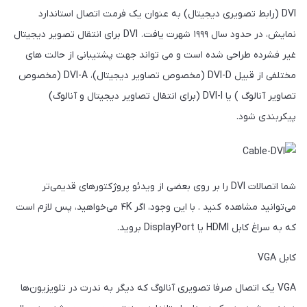
DVI (رابط تصویری دیجیتال) به عنوان یک فرمت اتصال استاندارد
نمایش، در حدود سال ۱۹۹۹ شهرت یافت. DVI برای انتقال تصویر دیجیتال
غیر فشرده طراحی شده است و می تواند جهت پشتیبانی از حالت های
مختلفی از قبیل DVI-D (مخصوص تصاویر دیجیتال)، DVI-A (مخصوص
تصاویر آنالوگ ) یا DVI-I (برای انتقال تصاویر دیجیتال و آنالوگ)
پیکربندی شود.
شما اتصالات DVI را بر روی بعضی از ویدئو پروژکتورهای قدیمی‌تر
می‌توانید مشاهده کنید . با این وجود، اگر ۴K می‌خواهید، پس لازم است
که به سراغ کابل HDMI یا DisplayPort بروید.
کابل VGA
VGA یک اتصال صرفا تصویری آنالوگ که دیگر به ندرت در تلویزیون‌ها