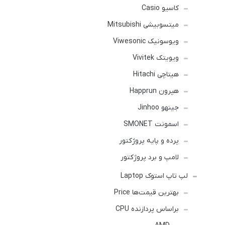
کاسیو Casio
میتسوبیشی Mitsubishi
ویوسونیک Viwesonic
ویویتک Vivitek
هیتاچی Hitachi
هپرون Happrun
جینهو Jinhoo
اسمونت SMONET
پرده و پایه پروژکتور
لامپ و برد پروژکتور
لپ تاپ استوک Laptop
بهترین قیمت‌ها Price
براساس پردازنده CPU