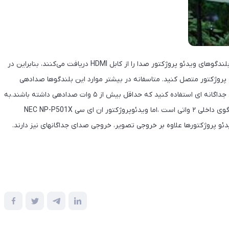
معمولا صدای بلندگوهای ویدئو پروژکتور مناسب نیستند. بیشتر بلندگوهای ویدئو پروژکتور صدا را از کابل HDMI دریافت می‌کنند، بنابراین در
 پروژکتور متصل کنید. متاسفانه در بیشتر موارد این بلندگوها صدادهی
خوبی ندارند. توصیه می کنیم که با توجه به نیازتان از بلندگوهای جداگانه ای استفاده کنید که حداقل بیش از ۵ وات صدادهی داشته باشند.به
طور مثال در حالی ویدئوپروژکتور بنکیو BenQ MS521 ادارای بلندگوی داخلی ۲ واتی است ،اما ویدئوپروژکتور ان ای سی NEC NP-P501X