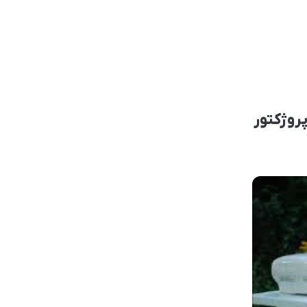
روژکتور