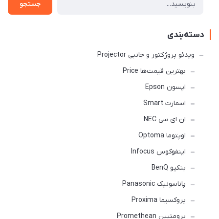
جستجو
دسته‌بندی
ویدئو پروژکتور و جانبی Projector
بهترین قیمت‌ها Price
اپسون Epson
اسمارت Smart
ان ای سی NEC
اوپتوما Optoma
اینفوکوس Infocus
بنکیو BenQ
پاناسونیک Panasonic
پروکسیما Proxima
پرومتیین Promethean