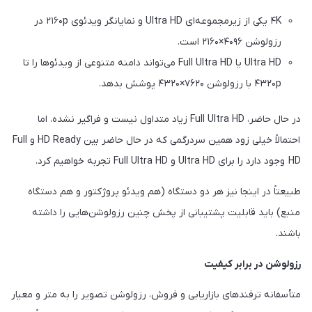
۴K یکی از زیرمجموعه‌ای Ultra HD و نمایانگر ویدئوی ۲۱۶۰p در
رزولوشن ۴۰۹۶×۲۱۶۰ است.
Ultra HD یا Full Ultra HD می‌تواند دامنه متنوعی از ویدئوها را تا
۴۳۲۰p با رزولوشن ۷۶۲۰×۴۳۲۰ پوشش بدهد.
در حال حاضر، Full Ultra HD زیاد متداول نیست و فراگیر نشده، اما
احتمالاً خیلی زود همین سردرگمی که در حال حاضر بین HD Ready و Full
HD وجود دارد را برای Ultra HD و Full Ultra HD تجربه خواهیم کرد.
طبیعتاً در اینجا نیز هر دو دستگاه (هم ویدئو پروژکتور و هم دستگاه
منبع) باید قابلیت پشتیبانی از پخش چنین رزولوشن‌هایی را داشته
باشند.
رزولوشن در برابر کیفیت
متأسفانه ترفندهای بازاریابی و فروش، رزولوشن تصویر را به متر و معیار