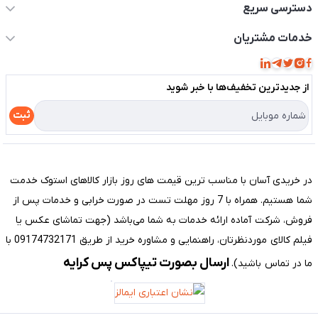
دسترسی سریع
حساب کاربری
خدمات مشتریان
مجله فروشگاه
قوانین و مقررات
لیست محصولات
از جدید‌ترین تخفیف‌ها با‌ خبر شوید
حریم خصوصی
درباره ما
راهنما
ثبت
تماس با ما
مختصری درباره فروشگاه سیستم شیراز
در خریدی آسان با مناسب ترین قیمت های روز بازار کالاهای استوک خدمت
شما هستیم. همراه با 7 روز مهلت تست در صورت خرابی و خدمات پس از
فروش، شرکت آماده ارائه خدمات به شما می‌باشد (جهت تماشای عکس یا
فیلم کالای موردنظرتان، راهنمایی و مشاوره خرید از طریق 09174732171 با
ارسال بصورت تیپاکس پس کرایه
ما در تماس باشید).