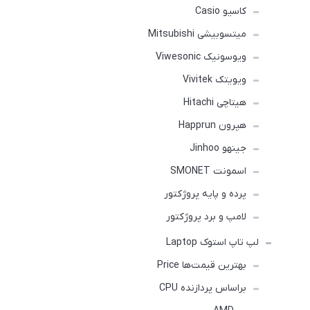
کاسیو Casio
میتسوبیشی Mitsubishi
ویوسونیک Viwesonic
ویویتک Vivitek
هیتاچی Hitachi
هپرون Happrun
جینهو Jinhoo
اسمونت SMONET
پرده و پایه پروژکتور
لامپ و برد پروژکتور
لپ تاپ استوک Laptop
بهترین قیمت‌ها Price
براساس پردازنده CPU