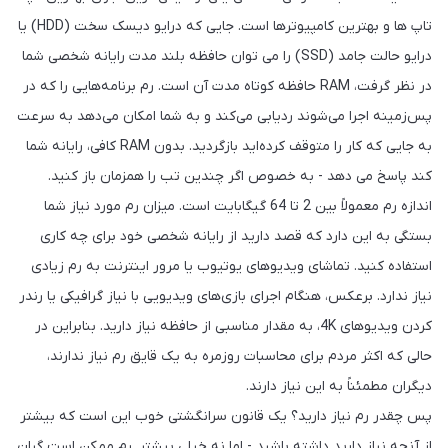
تاپ ها و بهترین کامپیوترها است. جایی که درایو دیسک سخت (HDD) یا
درایو حالت جامد (SSD) را می توان حافظه بلند مدت رایانه شخصی شما
در نظر گرفت، RAM حافظه کوتاه مدت آن است. رم برنامه‌هایی را که در
پس‌زمینه اجرا می‌شوند ردیابی می‌کند و به شما امکان می‌دهد به سرعت
به جایی که کار را متوقف کرده‌اید بازگردید. بدون RAM کافی، رایانه شما
کند پاسخ می دهد - به خصوص اگر چندین تب را همزمان باز کنید.
اندازه رم معمولاً بین 2 تا 64 گیگابایت است. میزان رم مورد نیاز شما
بستگی به این دارد که قصد دارید از رایانه شخصی خود برای چه کاری
استفاده کنید. تماشای ویدیوهای یوتیوب یا مرور اینترنت به رم زیادی
نیاز ندارد. برعکس، هنگام اجرای بازی‌های ویدیویی با نیاز گرافیکی یا رندر
کردن ویدیوهای 4K، به مقدار مناسبی از حافظه نیاز دارید. بنابراین در
حالی که اکثر مردم برای محاسبات روزمره به یک قایق رم نیاز ندارند،
دیگران مطمئناً به این نیاز دارند.
پس چقدر رم نیاز دارید؟ یک قانون سرانگشتی خوب این است که بیشتر
از آنچه نیاز دارید داشته باشید - اما نه خیلی بیشتر. رم ممکن است گران