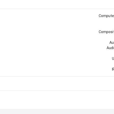
Computer
Composit
Au
Audi
U
I