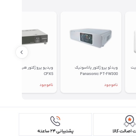
یت
ویدئو پروژکتور پاناسونیک
ویدیو پروژکتور هیتاچی Hitachi
CPX5
Panasonic PT-FW300
ناموجود
ناموجود
اصالت کالا
پشتیبانی ۲۴ ساعته