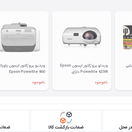
یشی
ویدئو پروژکتور اپسون Epson
ویدیو پروژکتور اپسون پاورلا
Powerlite 425W دارای
460 Epson Powerlite
اچ‌دی‌ام‌آی
ناموجود
ناموجود
در محل
ضمانت بازگشت کالا
ضمانت 