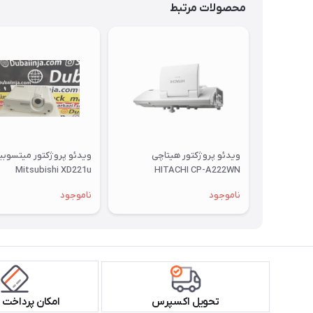
محصولات مرتبط
ویدئو پروژکتور هیتاچی
ویدئو پروژکتور میتسوب
Mitsubishi XD221u
HITACHI CP-A222WN
ناموجود
ناموجود
تحویل اکسپرس
امکان پرداخت 