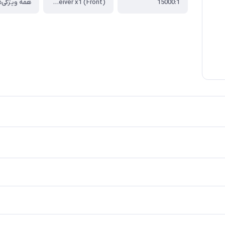
15000:1
Computer in (D-sub 15pin) x2 ، HDMI x 2 ، Monitor out x 1 ، Composite Video in (RCA) x 1 ، S-Video in x 1 ، Audio in (Mini Jack) x 1 ، Audio out (Mini Jack) x 1 ، Speaker 2W x 1 ، USB (Type mini B) x 1 ، RS232 (DB-9pin) x 1 ، IR Receiver x1 (Front)‎
همه ویژگی‌ه