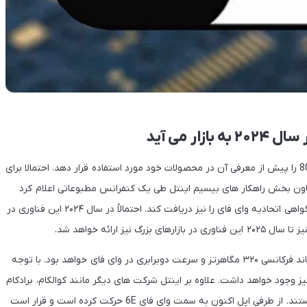
اکنون اینتل قصد دارد در سال ۲۰۲۴ فناوری وای فای ۷ یا 802.11be را پیش از معرفی آن در محصولات خود مورد استفاده قرار دهد. احتمالا برای
عاون بخش راهکار های بیسیم اینتل طی یک کنفرانس مطبوعاتی اعلام کرد
این شرکت هم اکنون روی توسعه وای فای 7 کار می‌کند تا بتواند گواهی اتحادیه وای فای را نیز دریافت کند. احتمالاً در سال ۲۰۲۴ این فناوری در
به گفته مک لاکین این فناوری دارای مشخصات فنی مانند پهنای باند فرکانسی ۳۲۰ مگاهرتز و سرعت دوبرابری در وای فای خواهد بود. با توجه
ز وجود خواهد داشت. علاوه بر اینتل شرکت های دیگر مانند کوالکام، برادکام
و مدیاتک نیز به دنبال عرضه محصول با استفاده از این فناوری هستند. از طرفی اپل اکنون به سمت وای فای 6E حرکت کرده است و قرار است