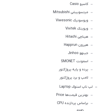
کاسیو Casio
میتسوبیشی Mitsubishi
ویوسونیک Viwesonic
ویویتک Vivitek
هیتاچی Hitachi
هپرون Happrun
جینهو Jinhoo
اسمونت SMONET
پرده و پایه پروژکتور
لامپ و برد پروژکتور
لپ تاپ استوک Laptop
بهترین قیمت‌ها Price
براساس پردازنده CPU