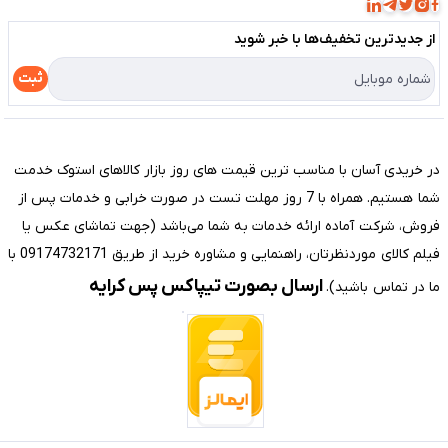
مجله فروشگاه
قوانین و مقررات
لیست محصولات
از جدید‌ترین تخفیف‌ها با‌ خبر شوید
حریم خصوصی
درباره ما
راهنما
ثبت
تماس با ما
مختصری درباره فروشگاه سیستم شیراز
در خریدی آسان با مناسب ترین قیمت های روز بازار کالاهای استوک خدمت
شما هستیم. همراه با 7 روز مهلت تست در صورت خرابی و خدمات پس از
فروش، شرکت آماده ارائه خدمات به شما می‌باشد (جهت تماشای عکس یا
فیلم کالای موردنظرتان، راهنمایی و مشاوره خرید از طریق 09174732171 با
ارسال بصورت تیپاکس پس کرایه
ما در تماس باشید).