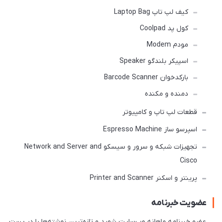
کیف لپ تاپ Laptop Bag
کول پد Coolpad
مودم Modem
اسپیکر بلندگو Speaker
بارکدخوان Barcode Scanner
دمنده و مکنده
قطعات لپ تاپ و کامپیوتر
اسپرسو ساز Espresso Machine
تجهیزات شبکه و سرور و سیسکو Network and Server and
Cisco
پرینتر و اسکنر Printer and Scanner
عضویت خبرنامه
عضو خبرنامه ماهانه وب‌سایت شوید و تازه‌ترین نوشته‌ها را در پست