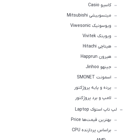
کاسیو Casio
میتسوبیشی Mitsubishi
ویوسونیک Viwesonic
ویویتک Vivitek
هیتاچی Hitachi
هپرون Happrun
جینهو Jinhoo
اسمونت SMONET
پرده و پایه پروژکتور
لامپ و برد پروژکتور
لپ تاپ استوک Laptop
بهترین قیمت‌ها Price
براساس پردازنده CPU