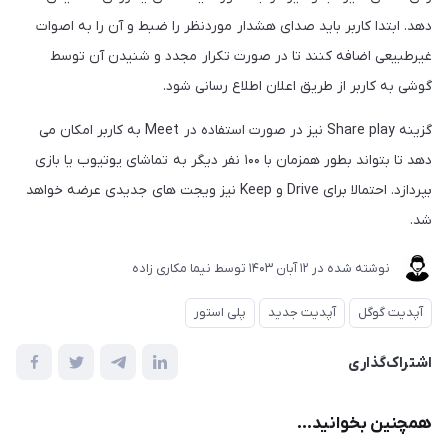
دهد. ابتدا کاربر باید صدای هشدار موردنظر را ضبط و آن را به اصوات
غیرطبیعی اضافه کنند تا در صورت تکرار مجدد و شنیدن آن توسط
گوشی به کاربر از طریق اعلان اطلاع رسانی شود.
گزینه Share play نیز در صورت استفاده در Meet به کاربر امکان می
دهد تا بتواند بطور همزمان با ۱۰۰ نفر دیگر به تماشای یوتیوب یا بازی
بپردازد. احتمالا برای Drive و Keep نیز ویجت های جدیدی عرضه خواهد
شد.
نوشته شده در
12 آبان 1403
توسط
نیما مکاری زاده
آپدیت گوگل
آپدیت جدید
پلی استور
اشتراک‌گذاری
همچنین بخوانید...