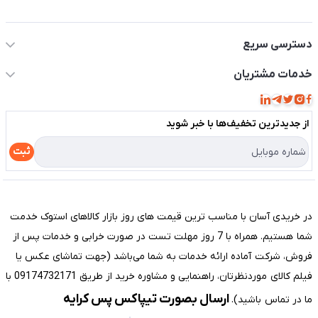
اطلاعات تماس سیستم شیراز
دسترسی سریع
حساب کاربری
خدمات مشتریان
مجله فروشگاه
قوانین و مقررات
لیست محصولات
از جدید‌ترین تخفیف‌ها با‌ خبر شوید
حریم خصوصی
درباره ما
راهنما
ثبت
تماس با ما
مختصری درباره فروشگاه سیستم شیراز
در خریدی آسان با مناسب ترین قیمت های روز بازار کالاهای استوک خدمت
شما هستیم. همراه با 7 روز مهلت تست در صورت خرابی و خدمات پس از
فروش، شرکت آماده ارائه خدمات به شما می‌باشد (جهت تماشای عکس یا
فیلم کالای موردنظرتان، راهنمایی و مشاوره خرید از طریق 09174732171 با
ارسال بصورت تیپاکس پس کرایه
ما در تماس باشید).