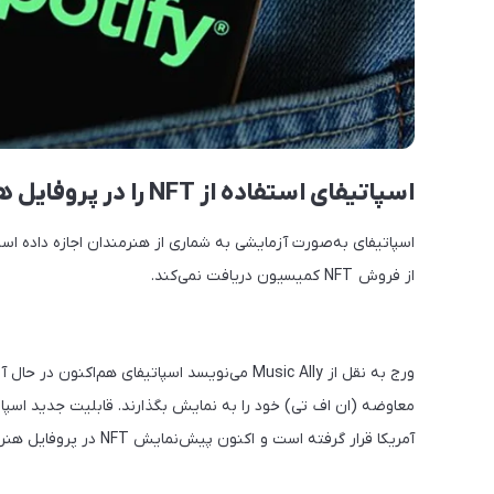
اسپاتیفای استفاده از NFT را در پروفایل هنرمندان امکان‌پذیر می‌کند
از فروش NFT کمیسیون دریافت نمی‌کند.
ورج به نقل از Music Ally می‌نویسد اسپاتیفای 
معاوضه (ان اف تی) خود را به نمایش بگذارند. قابلیت جدید اسپا
آمریکا قرار گرفته است و اکنون پیش‌نمایش NFT در پروفایل هنرمندانی چون استیو آئوکی و گروه The Wombats دیده می‌شود.