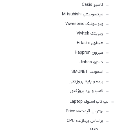
کاسیو Casio
میتسوبیشی Mitsubishi
ویوسونیک Viwesonic
ویویتک Vivitek
هیتاچی Hitachi
هپرون Happrun
جینهو Jinhoo
اسمونت SMONET
پرده و پایه پروژکتور
لامپ و برد پروژکتور
لپ تاپ استوک Laptop
بهترین قیمت‌ها Price
براساس پردازنده CPU