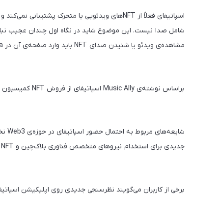
شامل صدا نیست. این موضوع شاید در نگاه اول چندان عجیب نبا
مشاهده‌ی ویدئو یا شنیدن صدای NFT باید وارد صفحه‌ی آن در OpenSea شوید.
براساس نوشته‌ی Music Ally اسپاتیفای از فروش NFT کمیسیون دریافت نمی‌کند و درحال‌حاضر صرفاً در حال آزمودن قابلیت جدید است.
شایعه
جدیدی برای استخدام نیروهای متخصص فناوری بلاک‌چین و NFT منتشر کرد.
برخی از کاربران می‌گویند نظرسنجی جدیدی روی اپلیکیشن اسپاتیفای ظاهر شده 