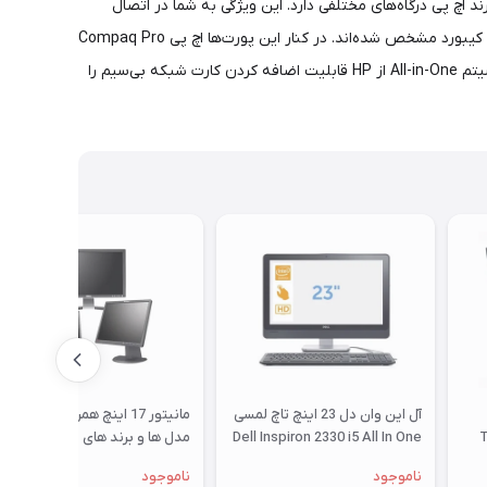
ات مناسبی مثل اسپیکر، وب کم، درایو نوری و کارتخوان 6 حالته هست. این کامپیوتر All-in-One استوک از برند اچ پی درگاه‌های مختلفی دارد. این ویژگی به شما در اتصال
لوازم جانبی گوناگون کمک می‌کند. این سیستم چهار پورت USB3، دو USB2 و دوم PS/2 دارد. درگاه‌های PS/2 با رنگ متفاوت برای اتصال ماوس و کیبورد مشخص شده‌اند. در کنار این پورت‌ها اچ پی Compaq Pro
6300 دارای یک درگاه DisplayPort برای تصویر، یک RJ45 برای شبکه، یک خروجی صدا، یک ورودی میکروفون و هدفون دارد. همچنین این سیسیتم All-in-One از HP قابلیت اضافه کردن کارت شبکه بی‌سیم را
آل این وان دل 23 اینچ تاچ لمسی
مانیتور 17 اینچ همراه با پایه،
T
Dell Inspiron 2330 i5 All In One
مدل ها و برند های مختلف
ناموجود
ناموجود