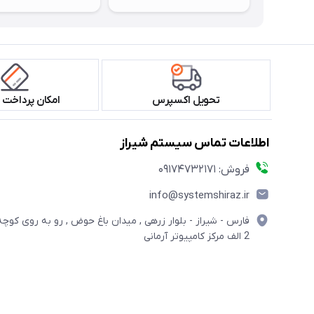
تحویل اکسپرس
امکان پرداخت 
اطلاعات تماس سیستم شیراز
فروش: 09174732171
info@systemshiraz.ir
فارس - شیراز - بلوار زرهی , میدان باغ حوض , رو به روی کوچه
2 الف مرکز کامپیوتر آرمانی