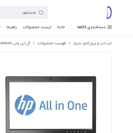
دسته‌بندی کالاها
خانه
لیست محصولات
راهنما
ت
لپ تاپ و پروژکتور شیراز
/
فهرست محصولات
/
آل این وان HP Compaq Pro 6300 pentium