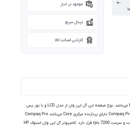
موجود در انبار
ا
ارسال سریع
گارانتی اصالت کالا
کامپیوتر All-in-one استوک HP مدل Compaq Pro 6300 یک صفحه نمایش 21.5 اینچی دارد. این صفحه نمایش دارای پنل TN با وضوح Full HD می‌باشد. نوع صفحه این آل این وان از مدل LCD و با نور پس
زمینه LED است. صفحه نمایش این کامپیوتر AIO روکش ضدتابش نور نیز دارد که در شرایط مختلف دید مناسبی به شما می‌دهد. اچ پی Compaq Pro 6300 دارای پردازنده مرکزی Core می‌باشد Compaq Pro
6300 دارای رم از نوع DDR3 هست. این حافظه رم فرکانس 1600 MHz را داراست. در کنار این سخت افزار یک حافظه HDD با ظرفیت 500 گیگابایت و سرعت 7200 rpu قرار دارد. کامپیوتر آل این وان استوک HP