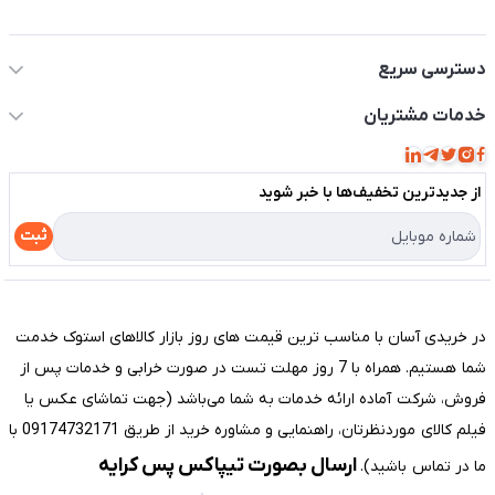
اطلاعات تماس سیستم شیراز
دسترسی سریع
حساب کاربری
خدمات مشتریان
مجله فروشگاه
قوانین و مقررات
لیست محصولات
از جدید‌ترین تخفیف‌ها با‌ خبر شوید
حریم خصوصی
درباره ما
راهنما
ثبت
تماس با ما
مختصری درباره فروشگاه سیستم شیراز
در خریدی آسان با مناسب ترین قیمت های روز بازار کالاهای استوک خدمت
شما هستیم. همراه با 7 روز مهلت تست در صورت خرابی و خدمات پس از
فروش، شرکت آماده ارائه خدمات به شما می‌باشد (جهت تماشای عکس یا
فیلم کالای موردنظرتان، راهنمایی و مشاوره خرید از طریق 09174732171 با
ارسال بصورت تیپاکس پس کرایه
ما در تماس باشید).