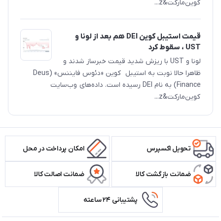
کوین‌مارکت&z...
قیمت استیبل کوین DEI هم بعد از لونا و
UST‌ ، سقوط کرد
لونا و UST با ریزش شدید قیمت خبرساز شدند و
ظاهرا حالا نوبت به استیبل کوین «دئوس فایننس» (Deus
Finance) به نام DEI رسیده است. داده‌های وب‌سایت
کوین‌مارکت&z...
تحویل اکسپرس
امکان پرداخت در محل
ضمانت بازگشت کالا
ضمانت اصالت کالا
پشتیبانی ۲۴ ساعته