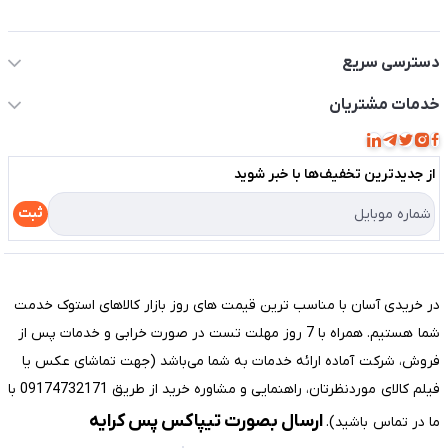
اطلاعات تماس سیستم شیراز
دسترسی سریع
حساب کاربری
خدمات مشتریان
مجله فروشگاه
قوانین و مقررات
لیست محصولات
از جدید‌ترین تخفیف‌ها با‌ خبر شوید
حریم خصوصی
درباره ما
راهنما
ثبت
تماس با ما
مختصری درباره فروشگاه سیستم شیراز
در خریدی آسان با مناسب ترین قیمت های روز بازار کالاهای استوک خدمت
شما هستیم. همراه با 7 روز مهلت تست در صورت خرابی و خدمات پس از
فروش، شرکت آماده ارائه خدمات به شما می‌باشد (جهت تماشای عکس یا
فیلم کالای موردنظرتان، راهنمایی و مشاوره خرید از طریق 09174732171 با
ارسال بصورت تیپاکس پس کرایه
ما در تماس باشید).