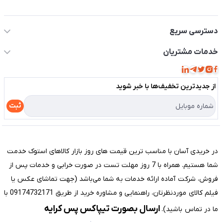
اطلاعات تماس سیستم شیراز
دسترسی سریع
حساب کاربری
خدمات مشتریان
مجله فروشگاه
قوانین و مقررات
لیست محصولات
از جدید‌ترین تخفیف‌ها با‌ خبر شوید
حریم خصوصی
درباره ما
راهنما
ثبت
تماس با ما
مختصری درباره فروشگاه سیستم شیراز
در خریدی آسان با مناسب ترین قیمت های روز بازار کالاهای استوک خدمت
شما هستیم. همراه با 7 روز مهلت تست در صورت خرابی و خدمات پس از
فروش، شرکت آماده ارائه خدمات به شما می‌باشد (جهت تماشای عکس یا
فیلم کالای موردنظرتان، راهنمایی و مشاوره خرید از طریق 09174732171 با
ارسال بصورت تیپاکس پس کرایه
ما در تماس باشید).